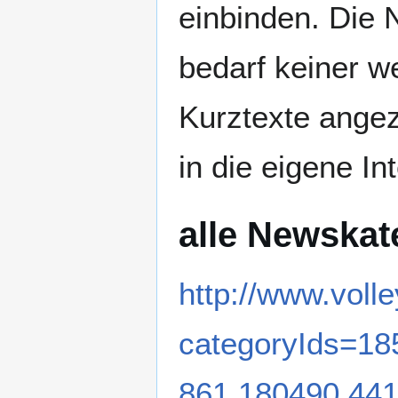
einbinden. Die 
bedarf keiner w
Kurztexte angez
in die eigene In
alle Newskat
http://www.volle
categoryIds=18
861,180490,44