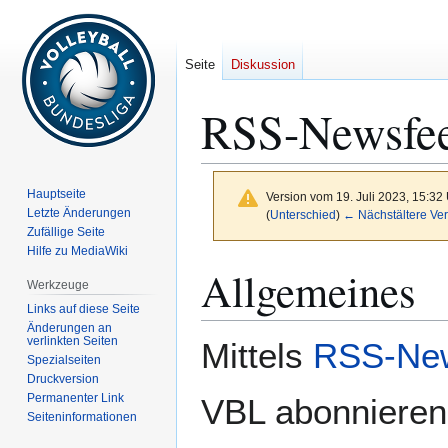
Seite
Diskussion
RSS-Newsfe
Hauptseite
Version vom 19. Juli 2023, 15:32
Letzte Änderungen
(
Unterschied
)
← Nächstältere Ver
Zufällige Seite
Hilfe zu MediaWiki
Zur
Zur
Allgemeines
Werkzeuge
Navigation
Suche
Links auf diese Seite
springen
springen
Änderungen an
verlinkten Seiten
Mittels
RSS-Ne
Spezialseiten
Druckversion
Permanenter Link
VBL abonnieren 
Seiten­­informationen