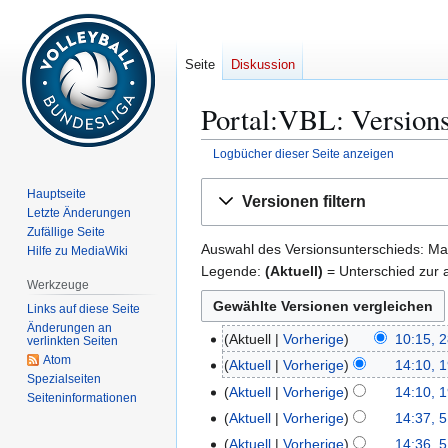
Seite
Diskussion
Portal:VBL: Versions
Logbücher dieser Seite anzeigen
Zur
Zur
Hauptseite
Versionen filtern
Navigation
Suche
Letzte Änderungen
springen
springen
Zufällige Seite
Auswahl des Versionsunterschieds: Mar
Hilfe zu MediaWiki
Legende:
(Aktuell)
= Unterschied zur a
Werkzeuge
Links auf diese Seite
Änderungen an
Aktuell
Vorherige
10:15, 
2
verlinkten Seiten
K
Atom
8
Aktuell
Vorherige
14:10, 
1
Spezialseiten
e
.
K
9
Aktuell
Vorherige
14:10, 
Seiten­­informationen
i
A
e
.
K
Aktuell
Vorherige
14:37, 5
5
n
u
i
S
e
K
.
Aktuell
Vorherige
14:36, 5
e