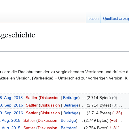
Lesen
Quelltext anze
geschichte
kiere die Radiobuttons der zu vergleichenden Versionen und drücke d
ktuellen Version,
(Vorherige)
= Unterschied zur vorherigen Version,
K
28. Aug. 2018
Sattler
Diskussion
Beiträge
2.714 Bytes
0
19. Sep. 2016
Sattler
Diskussion
Beiträge
2.714 Bytes
0
19. Sep. 2016
Sattler
Diskussion
Beiträge
2.714 Bytes
−35
. Aug. 2015
Sattler
Diskussion
Beiträge
2.749 Bytes
−5
. Aug. 2015
Sattler
Diskussion
Beiträge
2.754 Bytes
−31