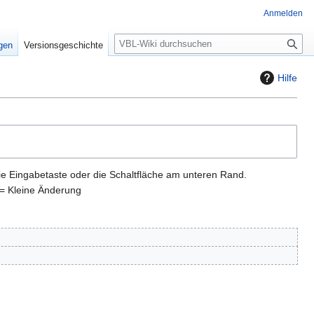
Anmelden
S
igen
Versionsgeschichte
u
c
Hilfe
h
e
ie Eingabetaste oder die Schaltfläche am unteren Rand.
= Kleine Änderung