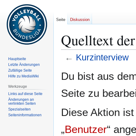
Seite
Diskussion
Quelltext de
←
Kurzinterview
Hauptseite
Letzte Änderungen
Zur
Zur
Zufällige Seite
Du bist aus dem
Hilfe zu MediaWiki
Navigation
Suche
springen
springen
Werkzeuge
Seite zu bearbe
Links auf diese Seite
Änderungen an
verlinkten Seiten
Diese Aktion is
Spezialseiten
Seiten­­informationen
„
Benutzer
“ ang