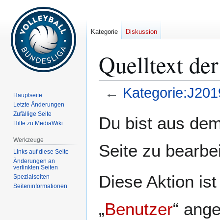
Kategorie
Diskussion
Quelltext de
←
Kategorie:J201
Hauptseite
Letzte Änderungen
Zur
Zur
Zufällige Seite
Du bist aus dem
Hilfe zu MediaWiki
Navigation
Suche
springen
springen
Werkzeuge
Seite zu bearbe
Links auf diese Seite
Änderungen an
verlinkten Seiten
Diese Aktion is
Spezialseiten
Seiten­­informationen
„
Benutzer
“ ang