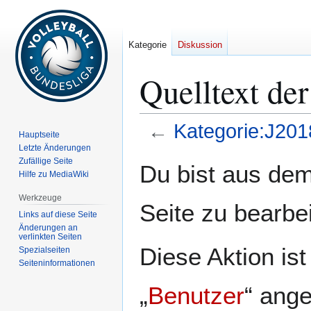
Kategorie
Diskussion
Quelltext de
←
Kategorie:J201
Hauptseite
Letzte Änderungen
Zur
Zur
Zufällige Seite
Du bist aus dem
Hilfe zu MediaWiki
Navigation
Suche
springen
springen
Werkzeuge
Seite zu bearbe
Links auf diese Seite
Änderungen an
verlinkten Seiten
Diese Aktion is
Spezialseiten
Seiten­­informationen
„
Benutzer
“ ang