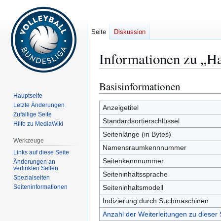
Seite
Diskussion
Informationen zu „H
Basisinformationen
Zur
Zur
Navigation
Suche
Hauptseite
Letzte Änderungen
springen
springen
Anzeigetitel
Zufällige Seite
Standardsortierschlüssel
Hilfe zu MediaWiki
Seitenlänge (in Bytes)
Werkzeuge
Namensraumkennnummer
Links auf diese Seite
Seitenkennnummer
Änderungen an
verlinkten Seiten
Seiteninhaltssprache
Spezialseiten
Seiten­­informationen
Seiteninhaltsmodell
Indizierung durch Suchmaschinen
Anzahl der Weiterleitungen zu dieser 