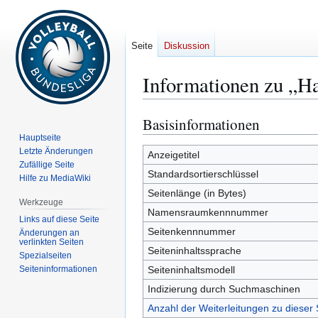
Seite
Diskussion
Informationen zu „H
Basisinformationen
Zur
Zur
Navigation
Suche
Hauptseite
Letzte Änderungen
springen
springen
Anzeigetitel
Zufällige Seite
Standardsortierschlüssel
Hilfe zu MediaWiki
Seitenlänge (in Bytes)
Werkzeuge
Namensraumkennnummer
Links auf diese Seite
Seitenkennnummer
Änderungen an
verlinkten Seiten
Seiteninhaltssprache
Spezialseiten
Seiten­­informationen
Seiteninhaltsmodell
Indizierung durch Suchmaschinen
Anzahl der Weiterleitungen zu dieser 