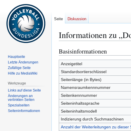
Seite
Diskussion
Informationen zu „D
Basisinformationen
Zur
Zur
Navigation
Suche
Hauptseite
Letzte Änderungen
springen
springen
Anzeigetitel
Zufällige Seite
Standardsortierschlüssel
Hilfe zu MediaWiki
Seitenlänge (in Bytes)
Werkzeuge
Namensraumkennnummer
Links auf diese Seite
Seitenkennnummer
Änderungen an
verlinkten Seiten
Seiteninhaltssprache
Spezialseiten
Seiten­­informationen
Seiteninhaltsmodell
Indizierung durch Suchmaschinen
Anzahl der Weiterleitungen zu dieser 