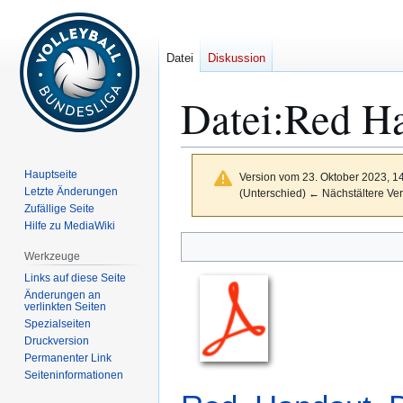
Datei
Diskussion
Datei
:
Red Ha
Hauptseite
Version vom 23. Oktober 2023, 1
Letzte Änderungen
(Unterschied) ← Nächstältere Ver
Zufällige Seite
Hilfe zu MediaWiki
Zur
Zur
Werkzeuge
Navigation
Suche
Links auf diese Seite
springen
springen
Änderungen an
verlinkten Seiten
Spezialseiten
Druckversion
Permanenter Link
Seiten­­informationen