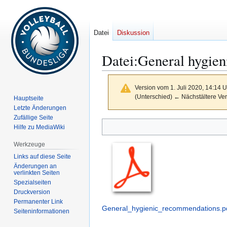
Datei
Diskussion
Datei
:
General hygien
Version vom 1. Juli 2020, 14:14 
(Unterschied) ← Nächstältere Ver
Hauptseite
Letzte Änderungen
Zufällige Seite
Zur
Zur
Hilfe zu MediaWiki
Navigation
Suche
Werkzeuge
springen
springen
Links auf diese Seite
Änderungen an
verlinkten Seiten
Spezialseiten
Druckversion
Permanenter Link
General_hygienic_recommendations.p
Seiten­­informationen