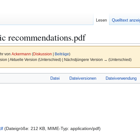
Lesen
Quelltext anze
ic recommendations.pdf
Uhr von
Ackermann
(
Diskussion
|
Beiträge
)
sion | Aktuelle Version (Unterschied) | Nächstjüngere Version → (Unterschied)
Datei
Dateiversionen
Dateiverwendung
df
(Dateigröße: 212 KB, MIME-Typ:
application/pdf
)