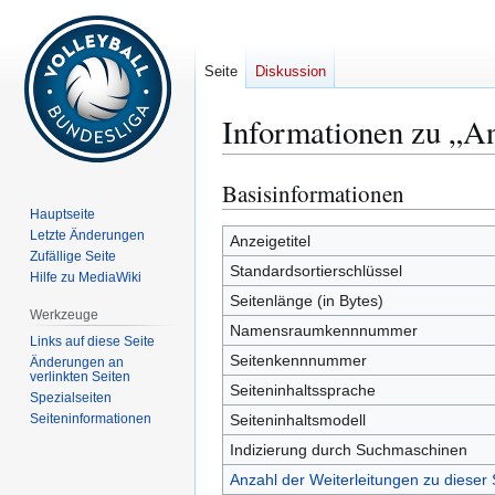
Seite
Diskussion
Informationen zu „A
Basisinformationen
Zur
Zur
Navigation
Suche
Hauptseite
Letzte Änderungen
springen
springen
Anzeigetitel
Zufällige Seite
Standardsortierschlüssel
Hilfe zu MediaWiki
Seitenlänge (in Bytes)
Werkzeuge
Namensraumkennnummer
Links auf diese Seite
Seitenkennnummer
Änderungen an
verlinkten Seiten
Seiteninhaltssprache
Spezialseiten
Seiten­­informationen
Seiteninhaltsmodell
Indizierung durch Suchmaschinen
Anzahl der Weiterleitungen zu dieser 